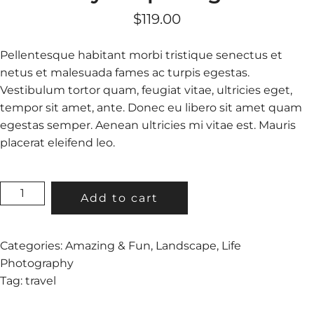
$
119.00
Pellentesque habitant morbi tristique senectus et
netus et malesuada fames ac turpis egestas.
Vestibulum tortor quam, feugiat vitae, ultricies eget,
tempor sit amet, ante. Donec eu libero sit amet quam
egestas semper. Aenean ultricies mi vitae est. Mauris
placerat eleifend leo.
LOVELY
Add to cart
COUPLE
TOGETHER
QUANTITY
Categories:
Amazing & Fun
,
Landscape
,
Life
Photography
Tag:
travel